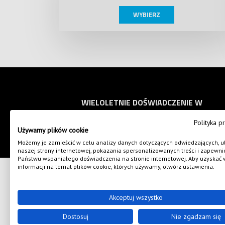
WYBIERZ
WIELOLETNIE DOŚWIADCZENIE W
DRUKU I HAFCIE KOMPUTEROWYM
Polityka p
Używamy plików cookie
Możemy je zamieścić w celu analizy danych dotyczących odwiedzających, u
naszej strony internetowej, pokazania spersonalizowanych treści i zapewni
Państwu wspaniałego doświadczenia na stronie internetowej. Aby uzyskać 
informacji na temat plików cookie, których używamy, otwórz ustawienia.
POWERED BY
PRINTILO
POLITYKA PRYWATNOŚCI
CREATE
Akceptuj wszystko
Katrina-Art Błażej Sobc
Dostosuj
Nie zgadzam się