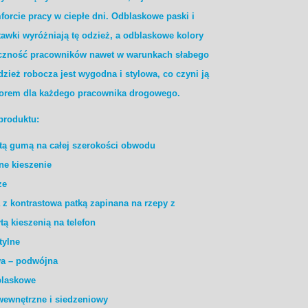
forcie pracy w ciepłe dni. Odblaskowe paski i
tawki wyróżniają tę odzież, a odblaskowe kolory
czność pracowników nawet w warunkach słabego
dzież robocza jest wygodna i stylowa, co czyni ją
rem dla każdego pracownika drogowego.
produktu:
ytą gumą na całej szerokości obwodu
ne kieszenie
ze
 z kontrastowa patką zapinana na rzepy z
ą kieszenią na telefon
tylne
wa – podwójna
blaskowe
wewnętrzne i siedzeniowy