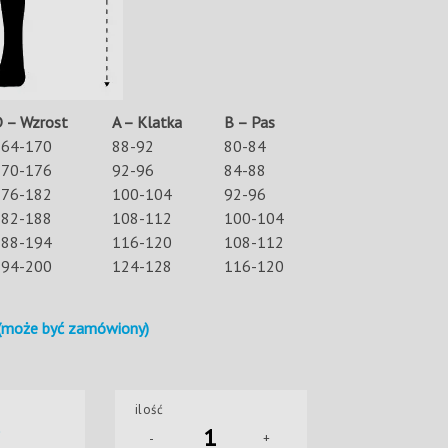
 – Wzrost
A – Klatka
B – Pas
164-170
88-92
80-84
170-176
92-96
84-88
176-182
100-104
92-96
182-188
108-112
100-104
188-194
116-120
108-112
194-200
124-128
116-120
(może być zamówiony)
ę
ilość
-
+