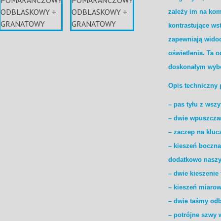
zależy im na kom
kontrastujące ws
zapewniają wido
oświetlenia. Ta o
doskonałym wybo
Opis techniczny 
– pas tyłu z wsz
– dwie wpuszcza
– zaczep na kluc
– kieszeń boczna
dodatkowo naszyt
– dwie kieszenie 
– kieszeń miaro
– dwie taśmy od
– potrójne szwy 