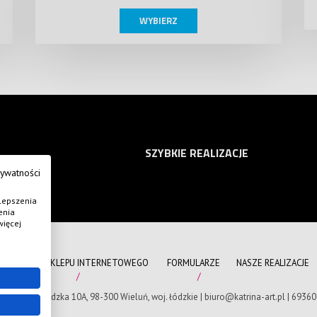
WYBIERZ
SZYBKIE REALIZACJE
rywatności
lepszenia
enia
więcej
REGULAMIN SKLEPU INTERNETOWEGO
FORMULARZE
NASZE REALIZACJE
zyk | ul. Sieradzka 10A, 98-300 Wieluń, woj. łódzkie | biuro@katrina-art.pl | 693