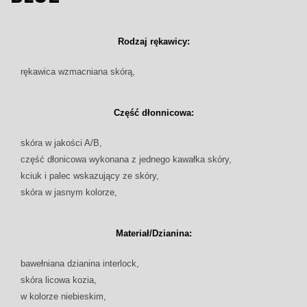
Rodzaj rękawicy:
rękawica wzmacniana skórą,
Część dłonnicowa:
skóra w jakości A/B,
część dłonicowa wykonana z jednego kawałka skóry,
kciuk i palec wskazujący ze skóry,
skóra w jasnym kolorze,
Materiał/Dzianina:
bawełniana dzianina interlock,
skóra licowa kozia,
w kolorze niebieskim,