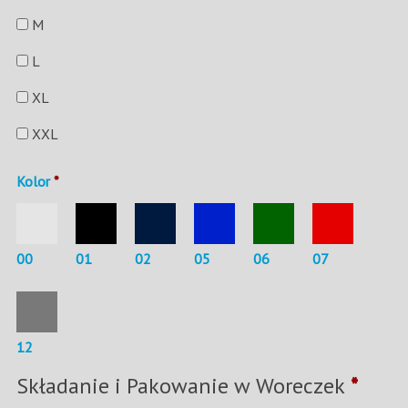
M
L
XL
XXL
Kolor
*
00
01
02
05
06
07
12
Składanie i Pakowanie w Woreczek
*