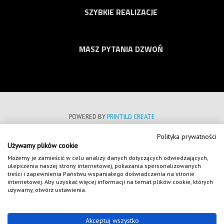
SZYBKIE REALIZACJE
MASZ PYTANIA DZWOŃ
POWERED BY
PRINTILO CREATE
Polityka prywatności
POLITYKA PRYWATNOŚCI
Używamy plików cookie
REGULAMIN SKLEPU INTERNETOWEGO
Możemy je zamieścić w celu analizy danych dotyczących odwiedzających,
ulepszenia naszej strony internetowej, pokazania spersonalizowanych
FORMULARZE
treści i zapewnienia Państwu wspaniałego doświadczenia na stronie
internetowej. Aby uzyskać więcej informacji na temat plików cookie, których
NASZE REALIZACJE
używamy, otwórz ustawienia.
COPYRIGHT 2020
WSZELKIE PRAWA ZASTRZEŻONE
Akceptuj wszystko