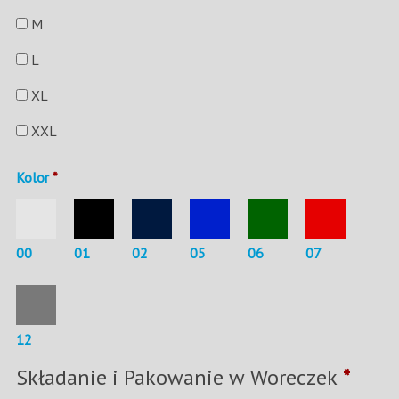
M
L
XL
XXL
Kolor
*
00
01
02
05
06
07
12
Składanie i Pakowanie w Woreczek
*