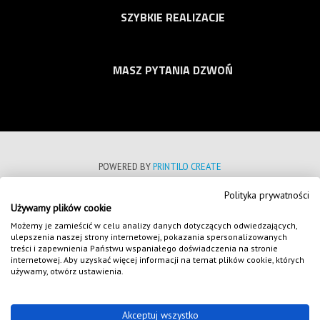
SZYBKIE REALIZACJE
MASZ PYTANIA DZWOŃ
POWERED BY
PRINTILO CREATE
Polityka prywatności
POLITYKA PRYWATNOŚCI
Używamy plików cookie
REGULAMIN SKLEPU INTERNETOWEGO
Możemy je zamieścić w celu analizy danych dotyczących odwiedzających,
ulepszenia naszej strony internetowej, pokazania spersonalizowanych
FORMULARZE
treści i zapewnienia Państwu wspaniałego doświadczenia na stronie
internetowej. Aby uzyskać więcej informacji na temat plików cookie, których
NASZE REALIZACJE
używamy, otwórz ustawienia.
COPYRIGHT 2020
WSZELKIE PRAWA ZASTRZEŻONE
Akceptuj wszystko