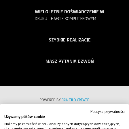
WIELOLETNIE DOŚWIADCZENIE W
DRUKU I HAFCIE KOMPUTEROWYM
SZYBKIE REALIZACJE
MASZ PYTANIA DZWOŃ
POWERED BY
PRINTILO CREATE
Polityka prywatności
POLITYKA PRYWATNOŚCI
Używamy plików cookie
REGULAMIN SKLEPU INTERNETOWEGO
Możemy je zamieścić w celu analizy danych dotyczących odwiedzających,
ulepszenia naszej strony internetowej, pokazania spersonalizowanych