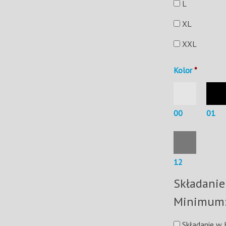
L
XL
XXL
Kolor
*
00
01
12
Składanie
Składanie w