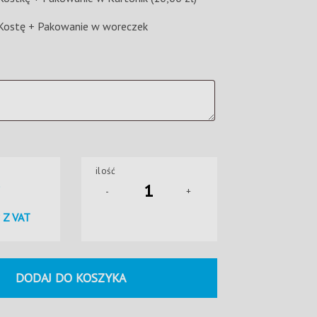
 Kostę + Pakowanie w woreczek
ę
ilość
-
+
Z VAT
DODAJ DO KOSZYKA