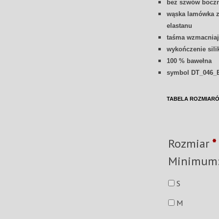
bez szwów bocz
wąska lamówka z 
elastanu
taśma wzmacniaj
wykończenie sil
100 % bawełna
symbol DT_046_
TABELA ROZMIAR
Rozmiar
*
S
M