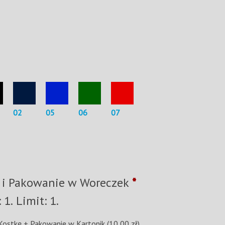
02
05
06
07
 i Pakowanie w Woreczek
*
Minimum: 1. Limit: 1.
 Kostkę + Pakowanie w Kartonik
(10,00 zł)