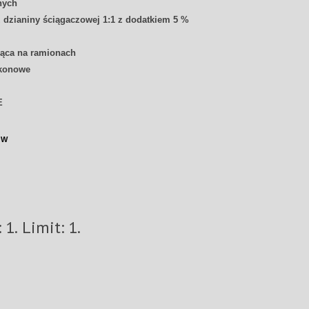
nych
dzianiny ściągaczowej 1:1 z dodatkiem 5 %
ąca na ramionach
ikonowe
E
ÓW
Minimum: 1. Limit: 1.