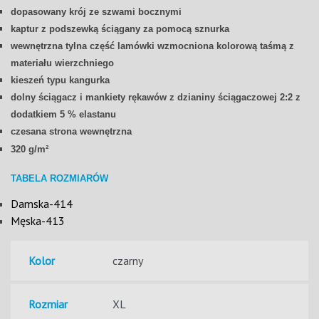
dopasowany krój ze szwami bocznymi
kaptur z podszewką ściągany za pomocą sznurka
wewnętrzna tylna część lamówki wzmocniona kolorową taśmą z
materiału wierzchniego
kieszeń typu kangurka
dolny ściągacz i mankiety rękawów z dzianiny ściągaczowej 2:2 z
dodatkiem 5 % elastanu
czesana strona
wewnętrzna
320 g/m²
TABELA ROZMIARÓW
Damska-414
Męska-413
Kolor
Rozmiar