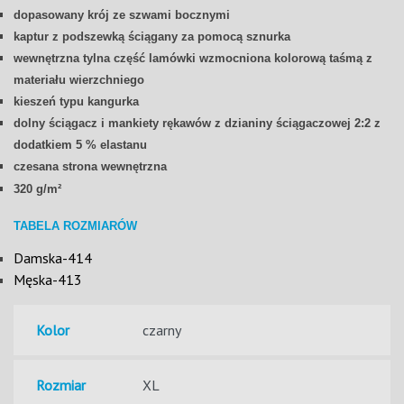
dopasowany krój ze szwami bocznymi
kaptur z podszewką ściągany za pomocą sznurka
wewnętrzna tylna część lamówki wzmocniona kolorową taśmą z
materiału wierzchniego
kieszeń typu kangurka
dolny ściągacz i mankiety rękawów z dzianiny ściągaczowej 2:2 z
dodatkiem 5 % elastanu
czesana strona
wewnętrzna
320 g/m²
TABELA ROZMIARÓW
Damska-414
Męska-413
Kolor
Rozmiar