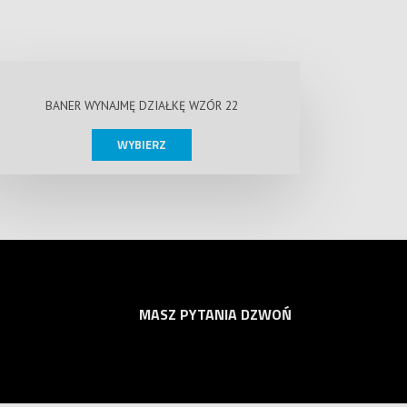
BANER WYNAJMĘ DZIAŁKĘ WZÓR 22
WYBIERZ
MASZ PYTANIA DZWOŃ