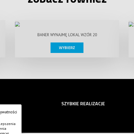
BANER WYNAJMĘ LOKAL WZÓR 20
WYBIERZ
SZYBKIE REALIZACJE
rywatności
lepszenia
enia
więcej