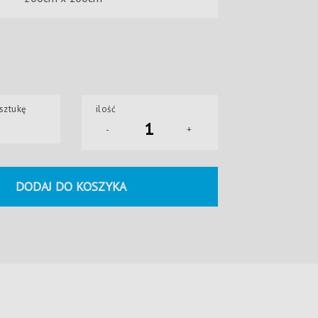
sztukę
ilość
-
+
DODAJ DO KOSZYKA