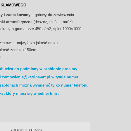
REKLAMOWEGO
y i zaoczkowany
– gotowy do zawieszenia
nki atmosferyczne
(deszcz, słońce, mróz)
ekany o gramaturze 450 g/m2, splot 1000×1000
wentowe – najwyższa jakość druku
okość zadruku 150cm
u
ub tekst do podmiany w szablonie prosimy
l zamowienia@katrina-art.pl w tytule numer
zablonach można wymienić tylko numer telefonu
kst który miesi się w jednej linii .