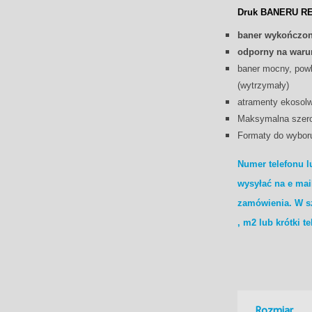
Druk BANERU 
baner wykończon
odporny na waru
baner mocny, powl
(wytrzymały)
atramenty ekosol
Maksymalna szer
Formaty do wybor
Numer telefonu l
wysyłać na e mai
zamówienia. W s
, m2 lub krótki te
Rozmiar