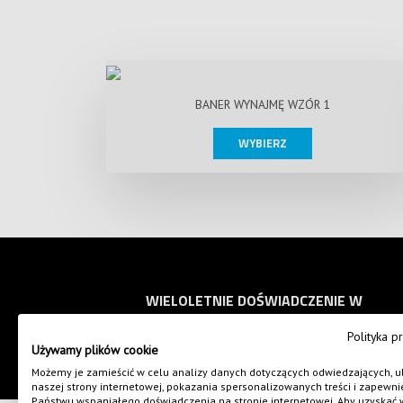
BANER WYNAJMĘ WZÓR 1
WYBIERZ
WIELOLETNIE DOŚWIADCZENIE W
DRUKU I HAFCIE KOMPUTEROWYM
Polityka p
Używamy plików cookie
Możemy je zamieścić w celu analizy danych dotyczących odwiedzających, u
naszej strony internetowej, pokazania spersonalizowanych treści i zapewni
Państwu wspaniałego doświadczenia na stronie internetowej. Aby uzyskać 