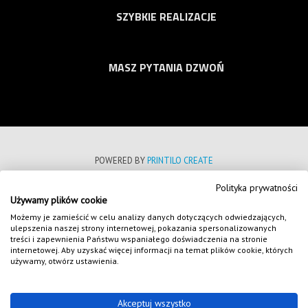
SZYBKIE REALIZACJE
MASZ PYTANIA DZWOŃ
POWERED BY
PRINTILO CREATE
Polityka prywatności
POLITYKA PRYWATNOŚCI
Używamy plików cookie
REGULAMIN SKLEPU INTERNETOWEGO
Możemy je zamieścić w celu analizy danych dotyczących odwiedzających,
ulepszenia naszej strony internetowej, pokazania spersonalizowanych
FORMULARZE
treści i zapewnienia Państwu wspaniałego doświadczenia na stronie
internetowej. Aby uzyskać więcej informacji na temat plików cookie, których
NASZE REALIZACJE
używamy, otwórz ustawienia.
COPYRIGHT 2020
WSZELKIE PRAWA ZASTRZEŻONE
Akceptuj wszystko