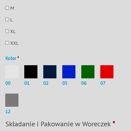
M
L
XL
XXL
Kolor
*
00
01
02
05
06
07
12
Składanie i Pakowanie w Woreczek
*