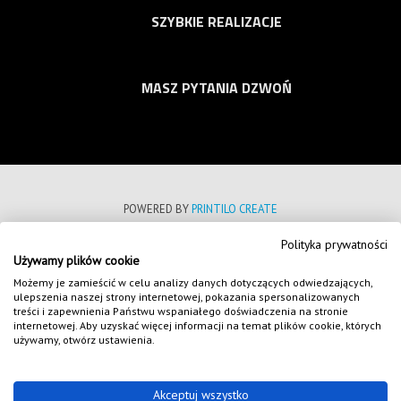
SZYBKIE REALIZACJE
MASZ PYTANIA DZWOŃ
POWERED BY
PRINTILO CREATE
Polityka prywatności
POLITYKA PRYWATNOŚCI
Używamy plików cookie
REGULAMIN SKLEPU INTERNETOWEGO
Możemy je zamieścić w celu analizy danych dotyczących odwiedzających,
ulepszenia naszej strony internetowej, pokazania spersonalizowanych
FORMULARZE
treści i zapewnienia Państwu wspaniałego doświadczenia na stronie
internetowej. Aby uzyskać więcej informacji na temat plików cookie, których
NASZE REALIZACJE
używamy, otwórz ustawienia.
COPYRIGHT 2020
WSZELKIE PRAWA ZASTRZEŻONE
Akceptuj wszystko