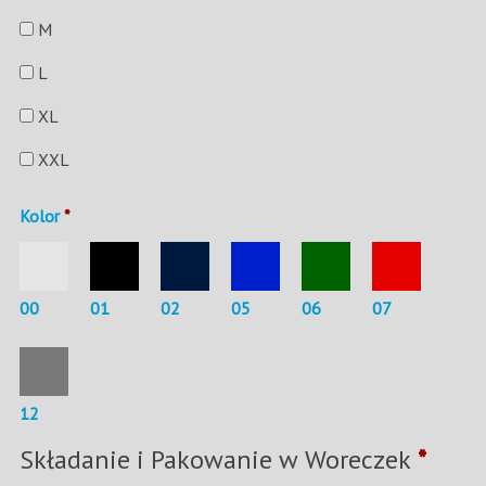
M
L
XL
XXL
Kolor
*
00
01
02
05
06
07
12
Składanie i Pakowanie w Woreczek
*