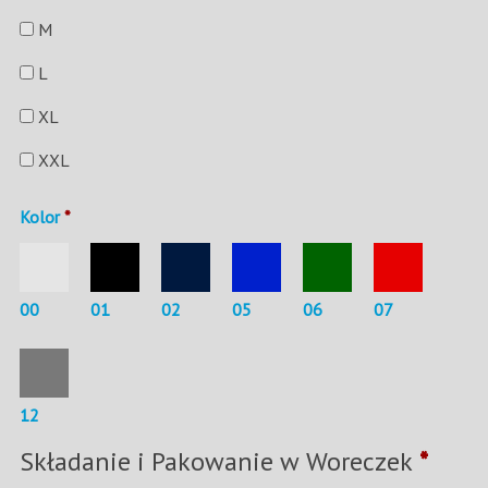
M
L
XL
XXL
Kolor
*
00
01
02
05
06
07
12
Składanie i Pakowanie w Woreczek
*