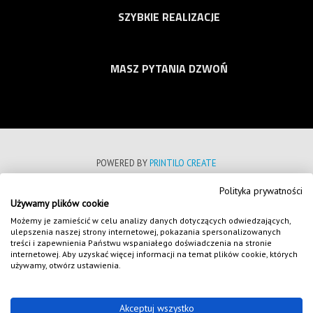
SZYBKIE REALIZACJE
MASZ PYTANIA DZWOŃ
POWERED BY
PRINTILO CREATE
Polityka prywatności
POLITYKA PRYWATNOŚCI
Używamy plików cookie
REGULAMIN SKLEPU INTERNETOWEGO
Możemy je zamieścić w celu analizy danych dotyczących odwiedzających,
ulepszenia naszej strony internetowej, pokazania spersonalizowanych
FORMULARZE
treści i zapewnienia Państwu wspaniałego doświadczenia na stronie
internetowej. Aby uzyskać więcej informacji na temat plików cookie, których
NASZE REALIZACJE
używamy, otwórz ustawienia.
COPYRIGHT 2020
WSZELKIE PRAWA ZASTRZEŻONE
Akceptuj wszystko