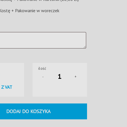
 Kostę + Pakowanie w woreczek
ę
ilość
-
+
Z VAT
DODAJ DO KOSZYKA