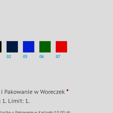
02
05
06
07
 i Pakowanie w Woreczek
*
Minimum: 1. Limit: 1.
 Kostkę + Pakowanie w Kartonik
(10,00 zł)