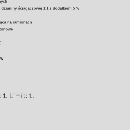
nych
dzianiny ściągaczowej 1:1 z dodatkiem 5 %
ąca na ramionach
ikonowe
E
ÓW
Minimum: 1. Limit: 1.