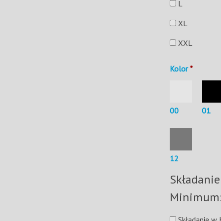
L
XL
XXL
Kolor
*
00
01
12
Składanie
Składanie w