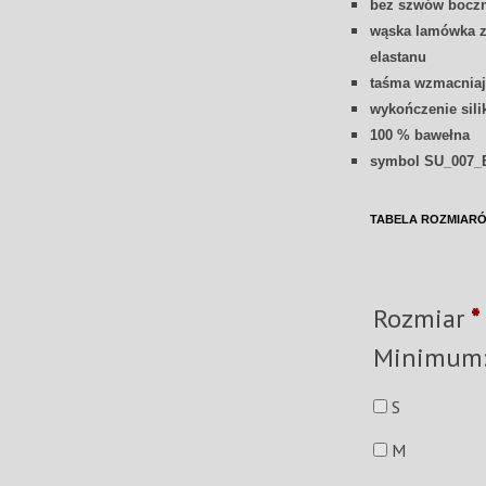
bez szwów bocz
wąska lamówka z 
elastanu
taśma wzmacniaj
wykończenie sil
100 % bawełna
symbol SU_007_
TABELA ROZMIAR
Rozmiar
*
S
M